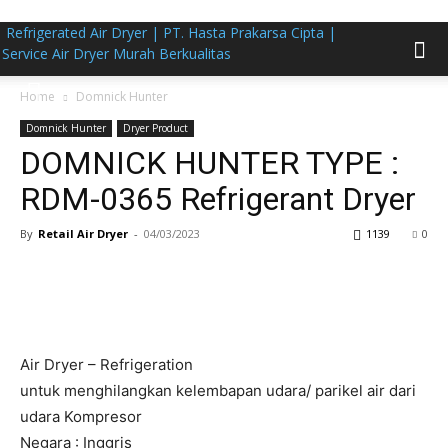
Refrigerated Air Dryer | PT. Hasta Prakarsa Cipta |
Service Air Dryer Murah Berkualitas
Home
Domnick Hunter
Domnick Hunter
Dryer Product
DOMNICK HUNTER TYPE :
RDM-0365 Refrigerant Dryer
By
Retail Air Dryer
-
04/03/2023
1139
0
Air Dryer – Refrigeration
untuk menghilangkan kelembapan udara/ parikel air dari
udara Kompresor
Negara : Inggris