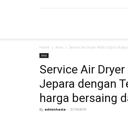
Refrigerated
Home
Area
Service Air Dryer Atlas Copco di Jep
Air
Area
Service Air Dryer
Jepara dengan Te
Dryer
harga bersaing d
By
adminhasta
-
31/10/2019
|