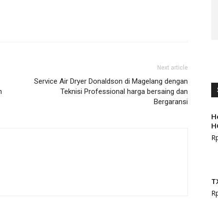
Next article
Service Air Dryer Donaldson di Magelang dengan
n
Teknisi Professional harga bersaing dan
Bergaransi
H
H
R
T
R