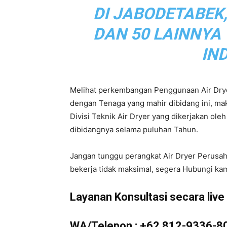
DI JABODETABEK
|
DAN 50 LAINNYA
IN
Service
Melihat perkembangan Penggunaan Air Drye
dengan Tenaga yang mahir dibidang ini, m
Divisi Teknik Air Dryer yang dikerjakan ol
Air
dibidangnya selama puluhan Tahun.
Jangan tunggu perangkat Air Dryer Perusa
bekerja tidak maksimal, segera Hubungi kam
Dryer
Layanan Konsultasi secara live d
WA/Telepon :
+62 812-9336-8