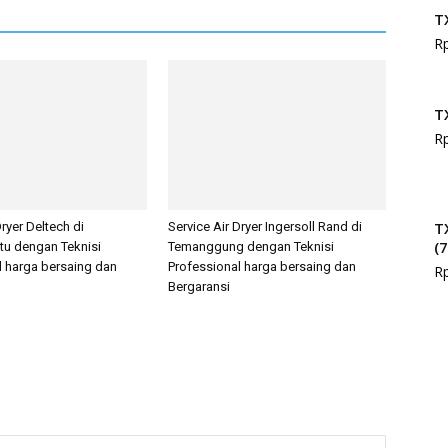
T
R
T
R
T
Dryer Deltech di
Service Air Dryer Ingersoll Rand di
(
tu dengan Teknisi
Temanggung dengan Teknisi
l harga bersaing dan
Professional harga bersaing dan
R
Bergaransi