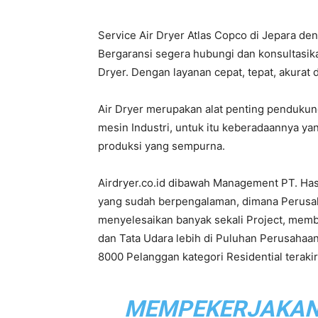
Service Air Dryer Atlas Copco di Jepara de
PT.
Bergaransi segera hubungi dan konsultasik
Dryer. Dengan layanan cepat, tepat, akurat 
Air Dryer merupakan alat penting penduku
Hasta
mesin Industri, untuk itu keberadaannya ya
produksi yang sempurna.
Airdryer.co.id dibawah Management PT. Ha
Prakarsa
yang sudah berpengalaman, dimana Perusahaa
menyelesaikan banyak sekali Project, mem
dan Tata Udara lebih di Puluhan Perusahaan
8000 Pelanggan kategori Residential terak
Cipta
MEMPEKERJAKAN L