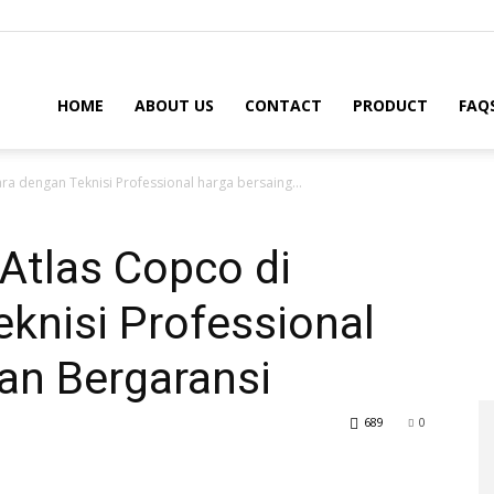
HOME
ABOUT US
CONTACT
PRODUCT
FAQ
ara dengan Teknisi Professional harga bersaing...
 Atlas Copco di
knisi Professional
an Bergaransi
689
0