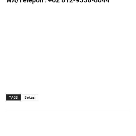
WA/Telepon :
+62 812-9336-8044
TAGS
Bekasi