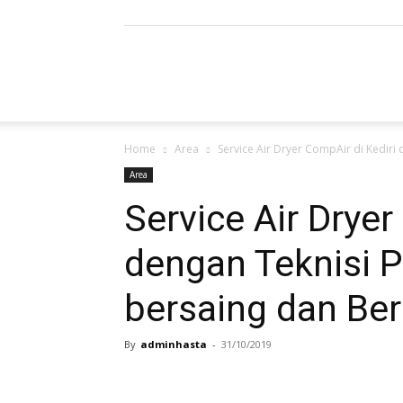
Refrigerated
Home
Area
Service Air Dryer CompAir di Kediri 
Air
Area
Service Air Dryer
dengan Teknisi P
Dryer
bersaing dan Ber
By
adminhasta
-
31/10/2019
|