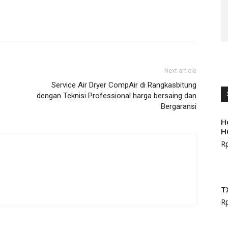
Next article
Service Air Dryer CompAir di Rangkasbitung
dengan Teknisi Professional harga bersaing dan
Bergaransi
H
H
R
T
R