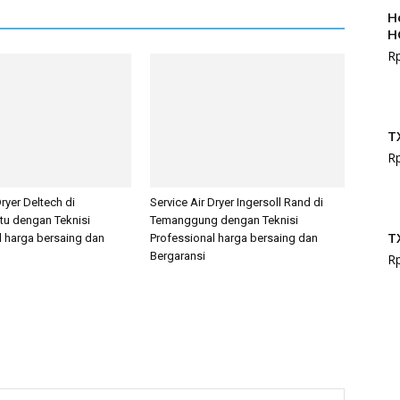
H
H
R
T
R
Dryer Deltech di
Service Air Dryer Ingersoll Rand di
tu dengan Teknisi
Temanggung dengan Teknisi
T
l harga bersaing dan
Professional harga bersaing dan
Bergaransi
R