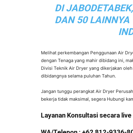
DI JABODETABEK
|
DAN 50 LAINNYA
IN
Service
Melihat perkembangan Penggunaan Air Drye
dengan Tenaga yang mahir dibidang ini, m
Divisi Teknik Air Dryer yang dikerjakan ol
Air
dibidangnya selama puluhan Tahun.
Jangan tunggu perangkat Air Dryer Perusa
bekerja tidak maksimal, segera Hubungi kam
Dryer
Layanan Konsultasi secara live d
WA/Telepon :
+62 812-9336-8