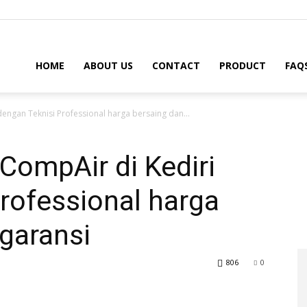
HOME
ABOUT US
CONTACT
PRODUCT
FAQ
dengan Teknisi Professional harga bersaing dan...
 CompAir di Kediri
rofessional harga
garansi
806
0