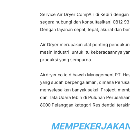
Service Air Dryer CompAir di Kediri dengan
PT.
segera hubungi dan konsultasikan| 0812 933
Dengan layanan cepat, tepat, akurat dan be
Air Dryer merupakan alat penting penduku
Hasta
mesin Industri, untuk itu keberadaannya ya
produksi yang sempurna.
Airdryer.co.id dibawah Management PT. Ha
Prakarsa
yang sudah berpengalaman, dimana Perusahaa
menyelesaikan banyak sekali Project, mem
dan Tata Udara lebih di Puluhan Perusahaan
8000 Pelanggan kategori Residential terak
Cipta
MEMPEKERJAKAN L