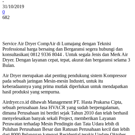
-
31/10/2019
0
682
Service Air Dryer CompAir di Lumajang dengan Teknisi
Professional harga bersaing dan Bergaransi segera hubungi dan
konsultasikan| 0812 9336 8044 . Untuk segala Jenis dan Merk Air
Dryer. Dengan layanan cepat, tepat, akurat dan bergaransi selama 3
Bulan.
Air Dryer merupakan alat penting pendukung sistem Kompressor
pada sebuah jaringan Mesin-mesin Industri, untuk itu
keberadaannya yang prima mutlak diperlukan untuk mendapatkan
hasil produksi yang sempurna.
Airdryer.co.id dibawah Management PT. Hasta Prakarsa Cipta,
sebuah perusahaan Jasa HVACR yang sudah berpengalaman,
dimana Perusahaan ini berdiri sejak Tahun 2010 dan telah berhasil
menyelesaikan banyak sekali Project, memberikan Layanan
Perawatan terhadap Mesin Pendingin dan Tata Udara lebih di
Puluhan Perusahaan Besar dan Ratusan Perusahaan kecil dan lebih
dari 8000 Pelanggan kategori Residential terakir Update Oktober