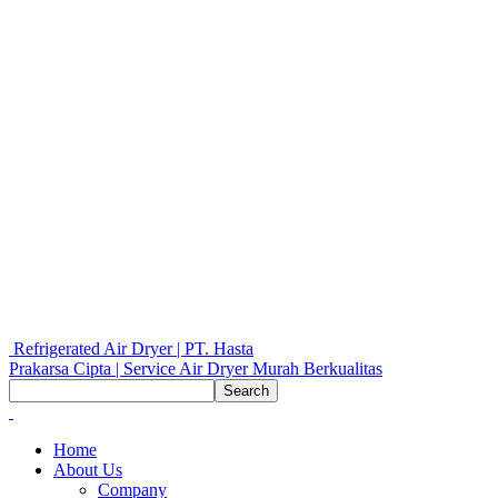
Refrigerated Air Dryer | PT. Hasta
Prakarsa Cipta | Service Air Dryer Murah Berkualitas
Home
About Us
Company