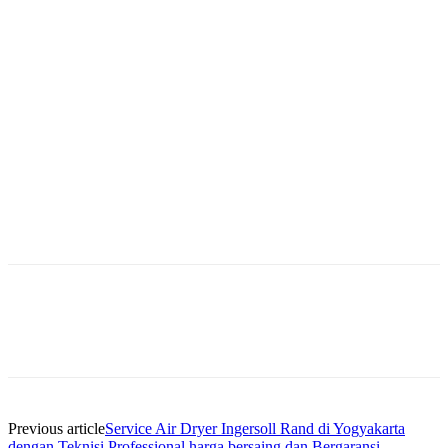
Previous article
Service Air Dryer Ingersoll Rand di Yogyakarta
dengan Teknisi Professional harga bersaing dan Bergaransi