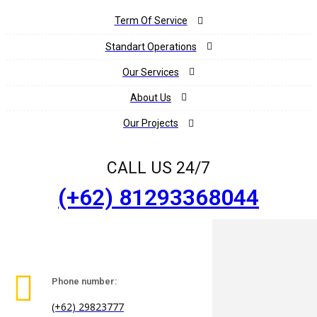
Term Of Service
Standart Operations
Our Services
About Us
Our Projects
CALL US 24/7
(+62) 81293368044
Phone number:
(+62) 29823777