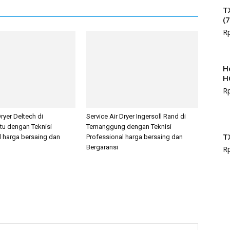
T
(
R
H
H
R
Dryer Deltech di
Service Air Dryer Ingersoll Rand di
tu dengan Teknisi
Temanggung dengan Teknisi
T
l harga bersaing dan
Professional harga bersaing dan
Bergaransi
R