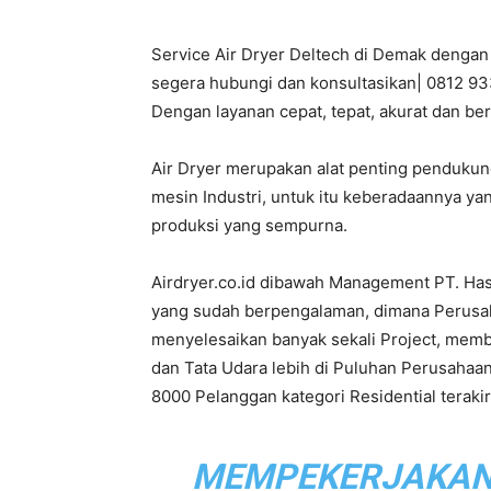
Service Air Dryer Deltech di Demak dengan 
PT.
segera hubungi dan konsultasikan| 0812 933
Dengan layanan cepat, tepat, akurat dan be
Air Dryer merupakan alat penting penduku
Hasta
mesin Industri, untuk itu keberadaannya ya
produksi yang sempurna.
Airdryer.co.id dibawah Management PT. Ha
Prakarsa
yang sudah berpengalaman, dimana Perusahaa
menyelesaikan banyak sekali Project, mem
dan Tata Udara lebih di Puluhan Perusahaan
8000 Pelanggan kategori Residential terak
Cipta
MEMPEKERJAKAN L