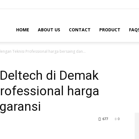
HOME
ABOUT US
CONTACT
PRODUCT
FAQ
dengan Teknisi Professional harga bersaing dan...
r Deltech di Demak
rofessional harga
garansi
677
0