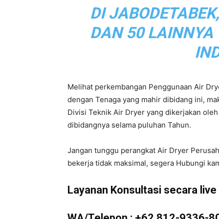
DI JABODETABEK
|
DAN 50 LAINNYA
IN
Service
Melihat perkembangan Penggunaan Air Drye
dengan Tenaga yang mahir dibidang ini, m
Divisi Teknik Air Dryer yang dikerjakan ol
Air
dibidangnya selama puluhan Tahun.
Jangan tunggu perangkat Air Dryer Perusa
bekerja tidak maksimal, segera Hubungi kam
Dryer
Layanan Konsultasi secara live d
WA/Telepon :
+62 812-9336-8