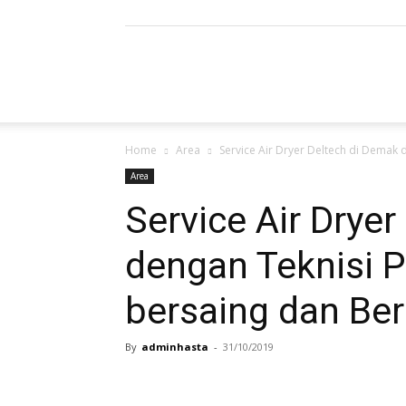
Refrigerated
Home
Area
Service Air Dryer Deltech di Demak 
Air
Area
Service Air Drye
dengan Teknisi P
Dryer
bersaing dan Ber
By
adminhasta
-
31/10/2019
|