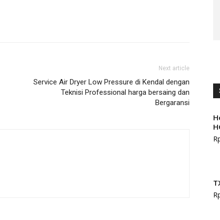
Next article
Service Air Dryer Low Pressure di Kendal dengan
Teknisi Professional harga bersaing dan
Bergaransi
H
H
R
T
R