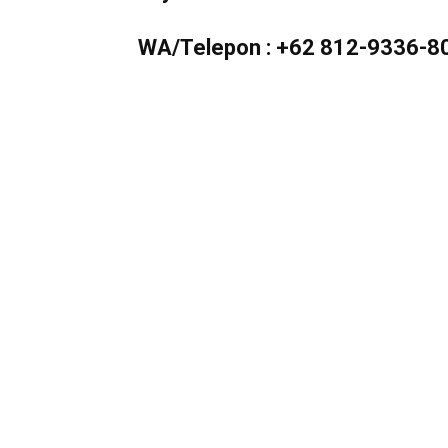
Murah
WA/Telepon :
+62 812-9336-8
Berkualitas