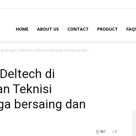
HOME
ABOUT US
CONTACT
PRODUCT
FAQ
ng dengan Teknisi Professional harga bersaing dan...
 Deltech di
n Teknisi
ga bersaing dan
601
0