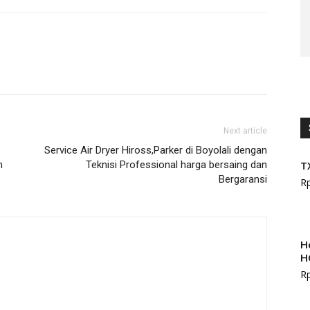
Next article
Service Air Dryer Hiross,Parker di Boyolali dengan
n
Teknisi Professional harga bersaing dan
T
Bergaransi
R
H
H
R