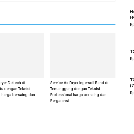
H
H
R
T
R
T
Dryer Deltech di
Service Air Dryer Ingersoll Rand di
(
tu dengan Teknisi
Temanggung dengan Teknisi
R
l harga bersaing dan
Professional harga bersaing dan
Bergaransi