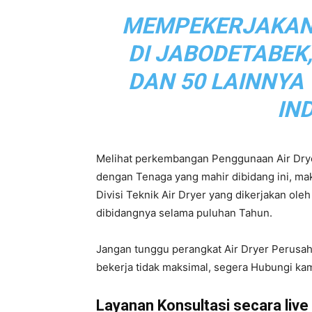
MEMPEKERJAKAN L
|
DI JABODETABEK
DAN 50 LAINNYA
Service
IN
Melihat perkembangan Penggunaan Air Drye
Air
dengan Tenaga yang mahir dibidang ini, m
Divisi Teknik Air Dryer yang dikerjakan ol
dibidangnya selama puluhan Tahun.
Dryer
Jangan tunggu perangkat Air Dryer Perusa
bekerja tidak maksimal, segera Hubungi kam
Layanan Konsultasi secara live d