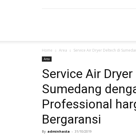
Refrigerated
Home
Area
Service Air Dryer Deltech di Sumeda
Air
Area
Service Air Dryer
Sumedang denga
Dryer
Professional har
Bergaransi
|
By
adminhasta
-
31/10/2019