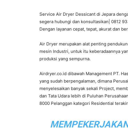
Service Air Dryer Dessicant di Jepara deng
PT.
segera hubungi dan konsultasikan| 0812 933
Dengan layanan cepat, tepat, akurat dan be
Air Dryer merupakan alat penting penduku
Hasta
mesin Industri, untuk itu keberadaannya ya
produksi yang sempurna.
Airdryer.co.id dibawah Management PT. Ha
Prakarsa
yang sudah berpengalaman, dimana Perusahaa
menyelesaikan banyak sekali Project, mem
dan Tata Udara lebih di Puluhan Perusahaan
8000 Pelanggan kategori Residential terak
Cipta
MEMPEKERJAKAN L