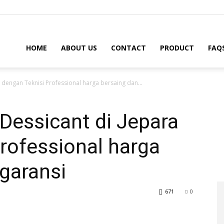
HOME
ABOUT US
CONTACT
PRODUCT
FAQ
a dengan Teknisi Professional harga bersaing dan...
 Dessicant di Jepara
rofessional harga
garansi
671
0