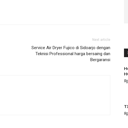
Next article
Service Air Dryer Fujico di Sidoarjo dengan
Teknisi Professional harga bersaing dan
Bergaransi
H
H
R
T
R