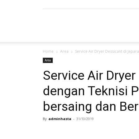
Refrigerated
Home
Area
Service Air Dryer Dessicant di Jepar
Air
Area
Service Air Dryer
dengan Teknisi P
Dryer
bersaing dan Ber
By
adminhasta
-
31/10/2019
|