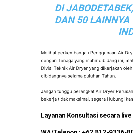
DI JABODETABEK
|
DAN 50 LAINNYA
IN
Service
Melihat perkembangan Penggunaan Air Drye
dengan Tenaga yang mahir dibidang ini, m
Divisi Teknik Air Dryer yang dikerjakan ol
Air
dibidangnya selama puluhan Tahun.
Jangan tunggu perangkat Air Dryer Perusa
bekerja tidak maksimal, segera Hubungi kam
Dryer
Layanan Konsultasi secara live d
WA/Telepon :
+62 812-9336-8