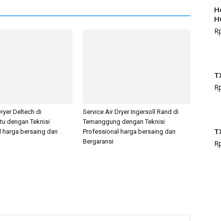
H
H
R
T
R
Dryer Deltech di
Service Air Dryer Ingersoll Rand di
tu dengan Teknisi
Temanggung dengan Teknisi
T
l harga bersaing dan
Professional harga bersaing dan
Bergaransi
R