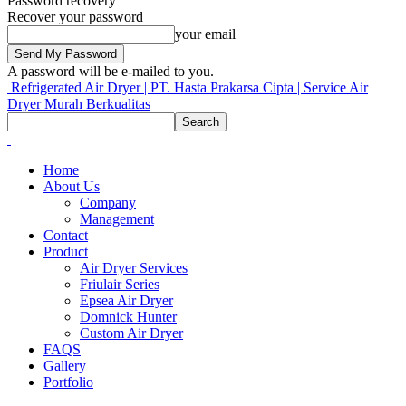
Password recovery
Recover your password
your email
A password will be e-mailed to you.
Refrigerated Air Dryer | PT. Hasta Prakarsa Cipta | Service Air
Dryer Murah Berkualitas
Home
About Us
Company
Management
Contact
Product
Air Dryer Services
Friulair Series
Epsea Air Dryer
Domnick Hunter
Custom Air Dryer
FAQS
Gallery
Portfolio