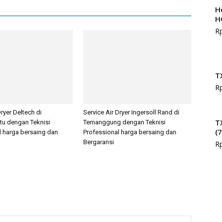
H
H
R
T
R
Dryer Deltech di
Service Air Dryer Ingersoll Rand di
T
tu dengan Teknisi
Temanggung dengan Teknisi
(
l harga bersaing dan
Professional harga bersaing dan
Bergaransi
R