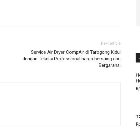
Next article
Service Air Dryer CompAir di Tarogong Kidul
dengan Teknisi Professional harga bersaing dan
Bergaransi
H
H
R
T
R