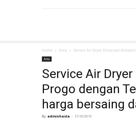
Refrigerated
Home
Area
Service Air Dryer Dessicant di Kulon
Air
Area
Service Air Dryer
Progo dengan Tek
Dryer
harga bersaing d
By
adminhasta
-
31/10/2019
|