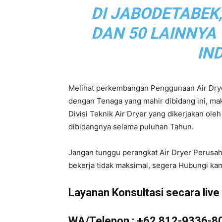
DI JABODETABEK
|
DAN 50 LAINNYA
IN
Service
Melihat perkembangan Penggunaan Air Drye
dengan Tenaga yang mahir dibidang ini, m
Divisi Teknik Air Dryer yang dikerjakan ol
Air
dibidangnya selama puluhan Tahun.
Jangan tunggu perangkat Air Dryer Perusa
bekerja tidak maksimal, segera Hubungi kam
Dryer
Layanan Konsultasi secara live d
WA/Telepon :
+62 812-9336-8