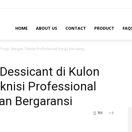
HOME
ABOUT US
CONTACT
PRODUCT
FAQ
 Progo dengan Teknisi Professional harga bersaing...
 Dessicant di Kulon
nisi Professional
an Bergaransi
703
0