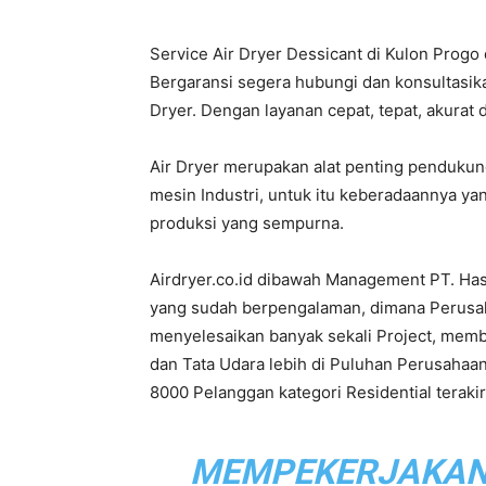
Service Air Dryer Dessicant di Kulon Progo
PT.
Bergaransi segera hubungi dan konsultasik
Dryer. Dengan layanan cepat, tepat, akurat 
Air Dryer merupakan alat penting penduku
Hasta
mesin Industri, untuk itu keberadaannya ya
produksi yang sempurna.
Airdryer.co.id dibawah Management PT. Ha
Prakarsa
yang sudah berpengalaman, dimana Perusahaa
menyelesaikan banyak sekali Project, mem
dan Tata Udara lebih di Puluhan Perusahaan
8000 Pelanggan kategori Residential terak
Cipta
MEMPEKERJAKAN L