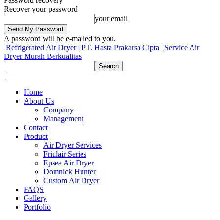
Password recovery
Recover your password
your email
A password will be e-mailed to you.
Refrigerated Air Dryer | PT. Hasta Prakarsa Cipta | Service Air
Dryer Murah Berkualitas
Home
About Us
Company
Management
Contact
Product
Air Dryer Services
Friulair Series
Epsea Air Dryer
Domnick Hunter
Custom Air Dryer
FAQS
Gallery
Portfolio