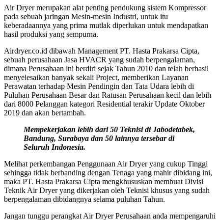
Air Dryer merupakan alat penting pendukung sistem Kompressor
pada sebuah jaringan Mesin-mesin Industri, untuk itu
keberadaannya yang prima mutlak diperlukan untuk mendapatkan
hasil produksi yang sempurna.
Airdryer.co.id dibawah Management PT. Hasta Prakarsa Cipta,
sebuah perusahaan Jasa HVACR yang sudah berpengalaman,
dimana Perusahaan ini berdiri sejak Tahun 2010 dan telah berhasil
menyelesaikan banyak sekali Project, memberikan Layanan
Perawatan terhadap Mesin Pendingin dan Tata Udara lebih di
Puluhan Perusahaan Besar dan Ratusan Perusahaan kecil dan lebih
dari 8000 Pelanggan kategori Residential terakir Update Oktober
2019 dan akan bertambah.
Mempekerjakan lebih dari 50 Teknisi di Jabodetabek,
Bandung, Surabaya dan 50 lainnya tersebar di
Seluruh Indonesia.
Melihat perkembangan Penggunaan Air Dryer yang cukup Tinggi
sehingga tidak berbanding dengan Tenaga yang mahir dibidang ini,
maka PT. Hasta Prakarsa Cipta mengkhususkan membuat Divisi
Teknik Air Dryer yang dikerjakan oleh Teknisi khusus yang sudah
berpengalaman dibidangnya selama puluhan Tahun.
Jangan tunggu perangkat Air Dryer Perusahaan anda mempengaruhi