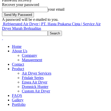
Password recovery
Recover your password
your email
A password will be e-mailed to you.
Refrigerated Air Dryer | PT. Hasta Prakarsa Cipta | Service Air
Dryer Murah Berkualitas
Home
About Us
Company
Management
Contact
Product
Air Dryer Services
Friulair Series
Epsea Air Dryer
Domnick Hunter
Custom Air Dryer
FAQS
Gallery
Portfolio