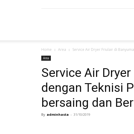
Refrigerated
Home
Area
Service Air Dryer Friulair di Banyum
Air
Area
Service Air Dryer
dengan Teknisi P
Dryer
bersaing dan Ber
By
adminhasta
-
31/10/2019
|