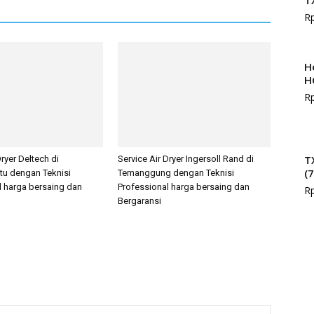
T
R
H
H
R
T
Dryer Deltech di
Service Air Dryer Ingersoll Rand di
(
tu dengan Teknisi
Temanggung dengan Teknisi
l harga bersaing dan
Professional harga bersaing dan
R
Bergaransi