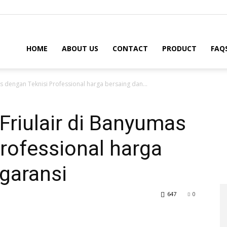
HOME
ABOUT US
CONTACT
PRODUCT
FAQ
as dengan Teknisi Professional harga bersaing dan...
 Friulair di Banyumas
rofessional harga
garansi
647
0