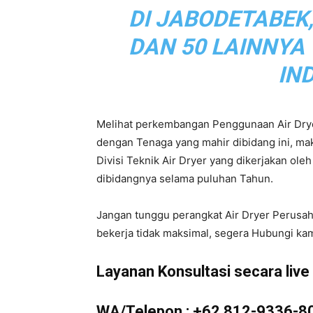
DI JABODETABEK
|
DAN 50 LAINNYA
IN
Service
Melihat perkembangan Penggunaan Air Drye
dengan Tenaga yang mahir dibidang ini, m
Divisi Teknik Air Dryer yang dikerjakan ol
Air
dibidangnya selama puluhan Tahun.
Jangan tunggu perangkat Air Dryer Perusa
bekerja tidak maksimal, segera Hubungi kam
Dryer
Layanan Konsultasi secara live d
WA/Telepon :
+62 812-9336-8