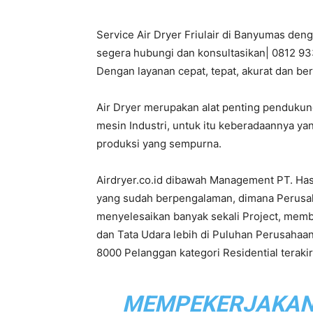
Service Air Dryer Friulair di Banyumas den
PT.
segera hubungi dan konsultasikan| 0812 933
Dengan layanan cepat, tepat, akurat dan be
Air Dryer merupakan alat penting penduku
Hasta
mesin Industri, untuk itu keberadaannya ya
produksi yang sempurna.
Airdryer.co.id dibawah Management PT. Ha
Prakarsa
yang sudah berpengalaman, dimana Perusahaa
menyelesaikan banyak sekali Project, mem
dan Tata Udara lebih di Puluhan Perusahaan
8000 Pelanggan kategori Residential terak
Cipta
MEMPEKERJAKAN L