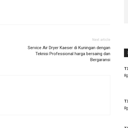
Next article
Service Air Dryer Kaeser di Kuningan dengan
Teknisi Professional harga bersaing dan
Bergaransi
T
R
T
R