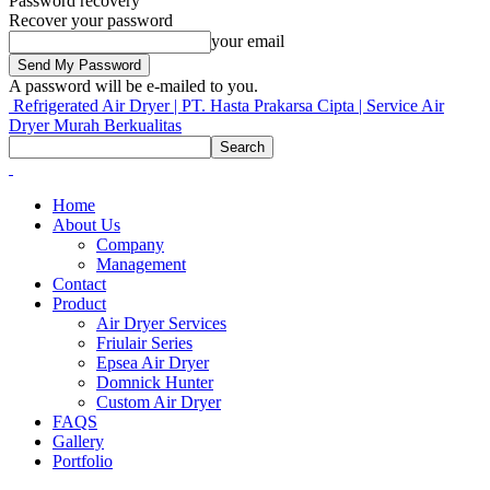
Password recovery
Recover your password
your email
A password will be e-mailed to you.
Refrigerated Air Dryer | PT. Hasta Prakarsa Cipta | Service Air
Dryer Murah Berkualitas
Home
About Us
Company
Management
Contact
Product
Air Dryer Services
Friulair Series
Epsea Air Dryer
Domnick Hunter
Custom Air Dryer
FAQS
Gallery
Portfolio