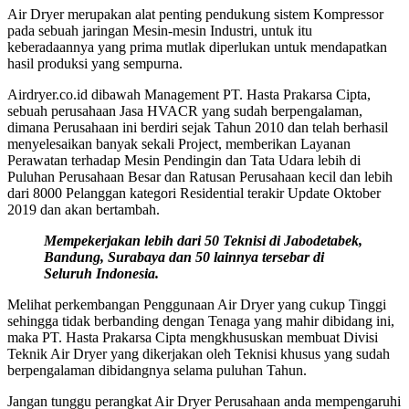
Air Dryer merupakan alat penting pendukung sistem Kompressor
pada sebuah jaringan Mesin-mesin Industri, untuk itu
keberadaannya yang prima mutlak diperlukan untuk mendapatkan
hasil produksi yang sempurna.
Airdryer.co.id dibawah Management PT. Hasta Prakarsa Cipta,
sebuah perusahaan Jasa HVACR yang sudah berpengalaman,
dimana Perusahaan ini berdiri sejak Tahun 2010 dan telah berhasil
menyelesaikan banyak sekali Project, memberikan Layanan
Perawatan terhadap Mesin Pendingin dan Tata Udara lebih di
Puluhan Perusahaan Besar dan Ratusan Perusahaan kecil dan lebih
dari 8000 Pelanggan kategori Residential terakir Update Oktober
2019 dan akan bertambah.
Mempekerjakan lebih dari 50 Teknisi di Jabodetabek,
Bandung, Surabaya dan 50 lainnya tersebar di
Seluruh Indonesia.
Melihat perkembangan Penggunaan Air Dryer yang cukup Tinggi
sehingga tidak berbanding dengan Tenaga yang mahir dibidang ini,
maka PT. Hasta Prakarsa Cipta mengkhususkan membuat Divisi
Teknik Air Dryer yang dikerjakan oleh Teknisi khusus yang sudah
berpengalaman dibidangnya selama puluhan Tahun.
Jangan tunggu perangkat Air Dryer Perusahaan anda mempengaruhi