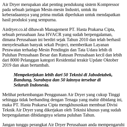
Air Dryer merupakan alat penting pendukung sistem Kompressor
pada sebuah jaringan Mesin-mesin Industri, untuk itu
keberadaannya yang prima mutlak diperlukan untuk mendapatkan
hasil produksi yang sempurna.
Airdryer.co.id dibawah Management PT. Hasta Prakarsa Cipta,
sebuah perusahaan Jasa HVACR yang sudah berpengalaman,
dimana Perusahaan ini berdiri sejak Tahun 2010 dan telah berhasil
menyelesaikan banyak sekali Project, memberikan Layanan
Perawatan terhadap Mesin Pendingin dan Tata Udara lebih di
Puluhan Perusahaan Besar dan Ratusan Perusahaan kecil dan lebih
dari 8000 Pelanggan kategori Residential terakir Update Oktober
2019 dan akan bertambah.
Mempekerjakan lebih dari 50 Teknisi di Jabodetabek,
Bandung, Surabaya dan 50 lainnya tersebar di
Seluruh Indonesia.
Melihat perkembangan Penggunaan Air Dryer yang cukup Tinggi
sehingga tidak berbanding dengan Tenaga yang mahir dibidang ini,
maka PT. Hasta Prakarsa Cipta mengkhususkan membuat Divisi
Teknik Air Dryer yang dikerjakan oleh Teknisi khusus yang sudah
berpengalaman dibidangnya selama puluhan Tahun.
Jangan tunggu perangkat Air Dryer Perusahaan anda mempengaruhi