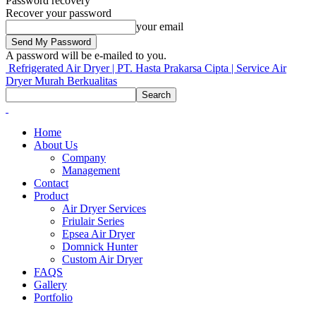
Password recovery
Recover your password
your email
A password will be e-mailed to you.
Refrigerated Air Dryer | PT. Hasta Prakarsa Cipta | Service Air
Dryer Murah Berkualitas
Home
About Us
Company
Management
Contact
Product
Air Dryer Services
Friulair Series
Epsea Air Dryer
Domnick Hunter
Custom Air Dryer
FAQS
Gallery
Portfolio