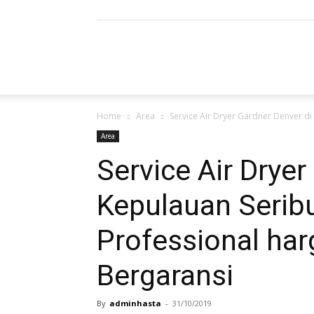
Refrigerated
Home
Area
Service Air Dryer Gardner Denver di
Air
Area
Service Air Dryer
Kepulauan Serib
Dryer
Professional har
Bergaransi
|
By
adminhasta
-
31/10/2019