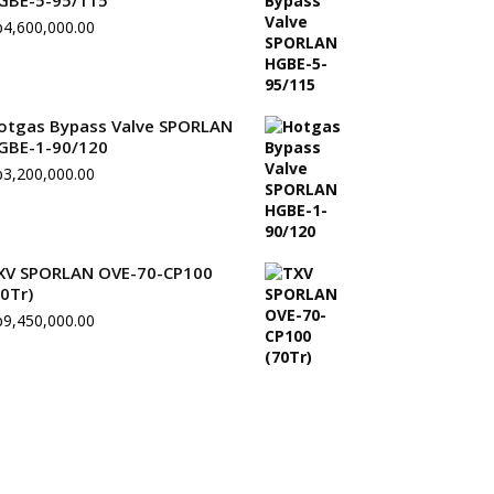
GBE-5-95/115
p
4,600,000.00
otgas Bypass Valve SPORLAN
GBE-1-90/120
p
3,200,000.00
XV SPORLAN OVE-70-CP100
70Tr)
p
9,450,000.00