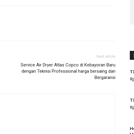
Next article
Service Air Dryer Atlas Copco di Kebayoran Baru
dengan Teknisi Professional harga bersaing dan
T
Bergaransi
R
T
R
H