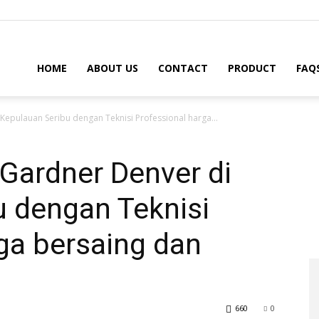
HOME
ABOUT US
CONTACT
PRODUCT
FAQ
 Kepulauan Seribu dengan Teknisi Professional harga...
 Gardner Denver di
u dengan Teknisi
ga bersaing dan
660
0