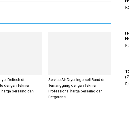
H
R
H
H
R
T
(
Dryer Deltech di
Service Air Dryer Ingersoll Rand di
R
tu dengan Teknisi
Temanggung dengan Teknisi
l harga bersaing dan
Professional harga bersaing dan
Bergaransi