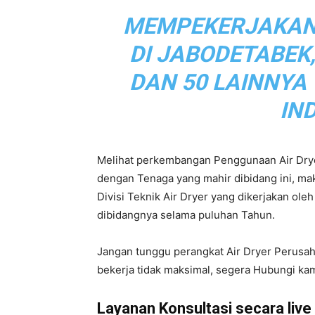
MEMPEKERJAKAN L
|
DI JABODETABEK
DAN 50 LAINNYA
Service
IN
Melihat perkembangan Penggunaan Air Drye
Air
dengan Tenaga yang mahir dibidang ini, m
Divisi Teknik Air Dryer yang dikerjakan ol
dibidangnya selama puluhan Tahun.
Dryer
Jangan tunggu perangkat Air Dryer Perusa
bekerja tidak maksimal, segera Hubungi kam
Layanan Konsultasi secara live d