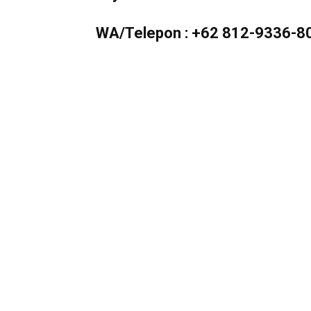
Murah
WA/Telepon :
+62 812-9336-8
Berkualitas