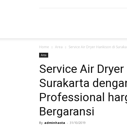
Refrigerated
Home
Area
Service Air Dryer Hankison di Suraka
Air
Area
Service Air Dryer
Surakarta dengan
Dryer
Professional har
Bergaransi
|
By
adminhasta
-
31/10/2019