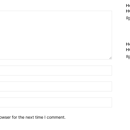
H
H
R
H
H
R
owser for the next time I comment.