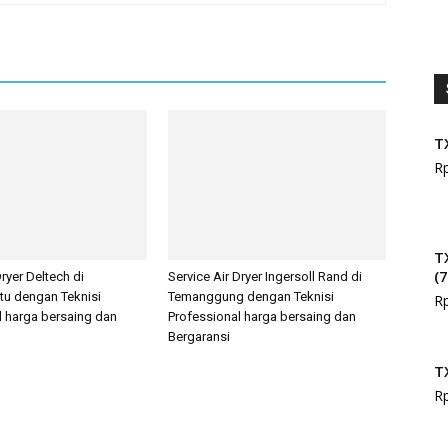
T
R
T
(
Dryer Deltech di
Service Air Dryer Ingersoll Rand di
tu dengan Teknisi
Temanggung dengan Teknisi
R
l harga bersaing dan
Professional harga bersaing dan
Bergaransi
T
R