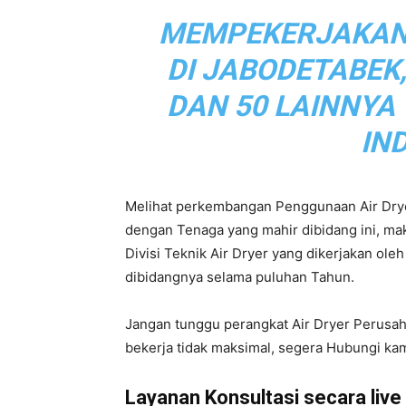
MEMPEKERJAKAN L
|
DI JABODETABEK
DAN 50 LAINNYA
Service
IN
Melihat perkembangan Penggunaan Air Drye
Air
dengan Tenaga yang mahir dibidang ini, m
Divisi Teknik Air Dryer yang dikerjakan ol
dibidangnya selama puluhan Tahun.
Dryer
Jangan tunggu perangkat Air Dryer Perusa
bekerja tidak maksimal, segera Hubungi kam
Layanan Konsultasi secara live d