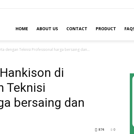
HOME
ABOUT US
CONTACT
PRODUCT
FAQ
rta dengan Teknisi Professional harga bersaing dan...
 Hankison di
 Teknisi
ga bersaing dan
874
0