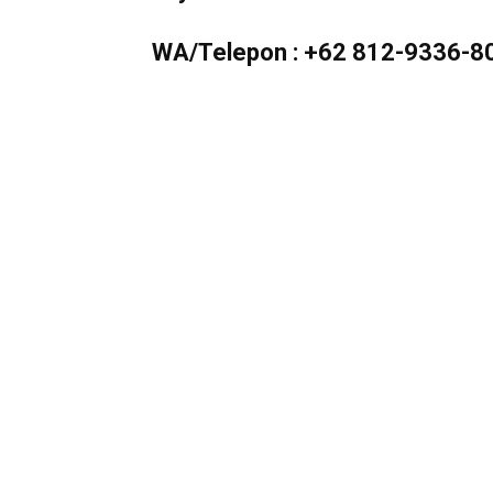
Murah
WA/Telepon :
+62 812-9336-8
Berkualitas