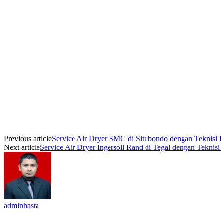
Previous article
Service Air Dryer SMC di Situbondo dengan Teknisi P
Next article
Service Air Dryer Ingersoll Rand di Tegal dengan Teknisi
adminhasta