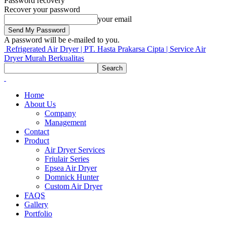
Password recovery
Recover your password
your email
A password will be e-mailed to you.
Refrigerated Air Dryer | PT. Hasta Prakarsa Cipta | Service Air
Dryer Murah Berkualitas
Home
About Us
Company
Management
Contact
Product
Air Dryer Services
Friulair Series
Epsea Air Dryer
Domnick Hunter
Custom Air Dryer
FAQS
Gallery
Portfolio