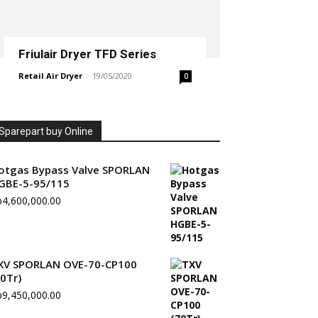
Friulair Dryer TFD Series
Retail Air Dryer
-
19/05/2020
0
Sparepart buy Online
otgas Bypass Valve SPORLAN
GBE-5-95/115
p
4,600,000.00
XV SPORLAN OVE-70-CP100
70Tr)
p
9,450,000.00