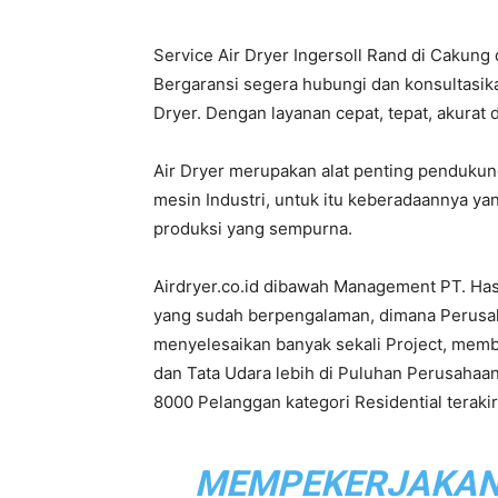
Service Air Dryer Ingersoll Rand di Cakung
PT.
Bergaransi segera hubungi dan konsultasik
Dryer. Dengan layanan cepat, tepat, akurat 
Air Dryer merupakan alat penting penduku
Hasta
mesin Industri, untuk itu keberadaannya ya
produksi yang sempurna.
Airdryer.co.id dibawah Management PT. Ha
Prakarsa
yang sudah berpengalaman, dimana Perusahaa
menyelesaikan banyak sekali Project, mem
dan Tata Udara lebih di Puluhan Perusahaan
8000 Pelanggan kategori Residential terak
Cipta
MEMPEKERJAKAN L