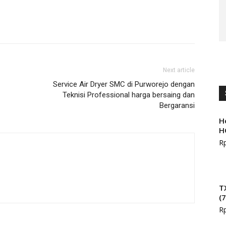
Next article
Service Air Dryer SMC di Purworejo dengan
Teknisi Professional harga bersaing dan
Bergaransi
H
H
R
T
(
R