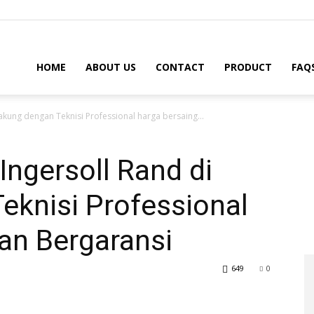
HOME
ABOUT US
CONTACT
PRODUCT
FAQ
Cakung dengan Teknisi Professional harga bersaing...
 Ingersoll Rand di
eknisi Professional
an Bergaransi
649
0