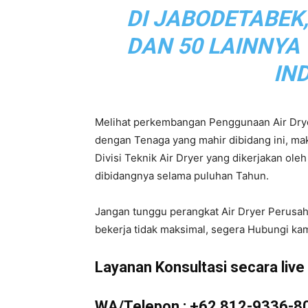
DI JABODETABEK
|
DAN 50 LAINNYA
IN
Service
Melihat perkembangan Penggunaan Air Drye
dengan Tenaga yang mahir dibidang ini, m
Divisi Teknik Air Dryer yang dikerjakan ol
Air
dibidangnya selama puluhan Tahun.
Jangan tunggu perangkat Air Dryer Perusa
bekerja tidak maksimal, segera Hubungi kam
Dryer
Layanan Konsultasi secara live d
WA/Telepon :
+62 812-9336-8