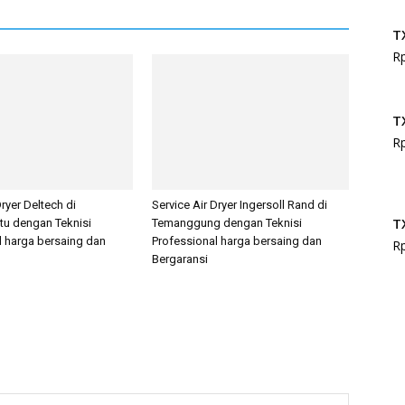
T
R
T
R
Dryer Deltech di
Service Air Dryer Ingersoll Rand di
T
tu dengan Teknisi
Temanggung dengan Teknisi
l harga bersaing dan
Professional harga bersaing dan
R
Bergaransi