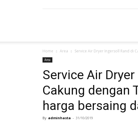
Refrigerated
Home
Area
Service Air Dryer Ingersoll Rand di 
Air
Area
Service Air Dryer
Cakung dengan T
Dryer
harga bersaing d
By
adminhasta
-
31/10/2019
|