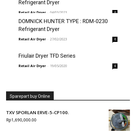
Refrigerant Dryer
Retail Air Dryer
-
04/03/2023
0
DOMNICK HUNTER TYPE : RDM-0230
Refrigerant Dryer
Retail Air Dryer
-
27/02/2023
0
Friulair Dryer TFD Series
Retail Air Dryer
-
19/05/2020
0
Sparepart buy Online
TXV SPORLAN ERVE-5-CP100.
Rp
1,690,000.00