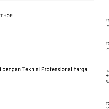
UTHOR
T
R
T
R
i dengan Teknisi Professional harga
H
H
R
T
(