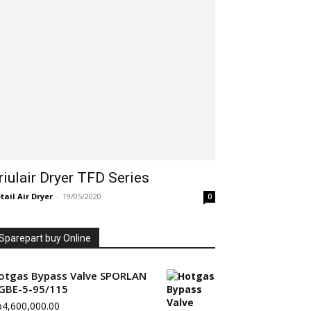
riulair Dryer TFD Series
tail Air Dryer
-
19/05/2020
0
Sparepart buy Online
otgas Bypass Valve SPORLAN
GBE-5-95/115
p
4,600,000.00