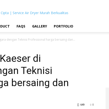
 Cipta | Service Air Dryer Murah Berkualitas
ODUCT
FAQS
GALLERY
PORTFOLIO
gara dengan Teknisi Professional harga bersaing dan...
 Kaeser di
ngan Teknisi
ga bersaing dan
649
0