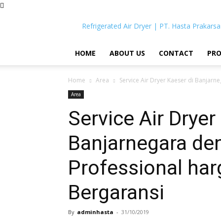
Refrigerated Air Dryer | PT. Hasta Prakarsa
HOME
ABOUT US
CONTACT
PR
Home
Area
Service Air Dryer Kaeser di Banjarne
Area
Service Air Dryer
Banjarnegara de
Professional har
Bergaransi
By
adminhasta
-
31/10/2019