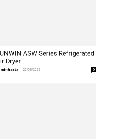
UNWIN ASW Series Refrigerated
ir Dryer
dminhasta
-
22/05/2025
0