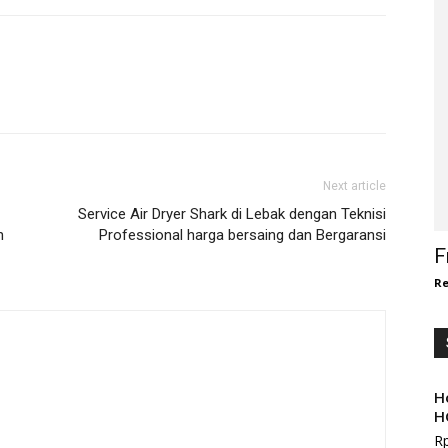
Next article
Service Air Dryer Shark di Lebak dengan Teknisi
n
Professional harga bersaing dan Bergaransi
F
Re
H
H
R