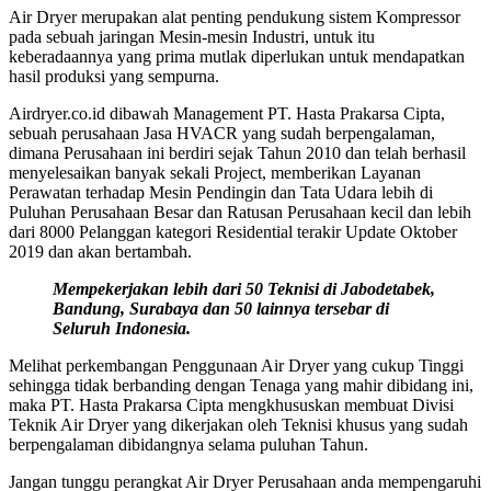
Air Dryer merupakan alat penting pendukung sistem Kompressor
pada sebuah jaringan Mesin-mesin Industri, untuk itu
keberadaannya yang prima mutlak diperlukan untuk mendapatkan
hasil produksi yang sempurna.
Airdryer.co.id dibawah Management PT. Hasta Prakarsa Cipta,
sebuah perusahaan Jasa HVACR yang sudah berpengalaman,
dimana Perusahaan ini berdiri sejak Tahun 2010 dan telah berhasil
menyelesaikan banyak sekali Project, memberikan Layanan
Perawatan terhadap Mesin Pendingin dan Tata Udara lebih di
Puluhan Perusahaan Besar dan Ratusan Perusahaan kecil dan lebih
dari 8000 Pelanggan kategori Residential terakir Update Oktober
2019 dan akan bertambah.
Mempekerjakan lebih dari 50 Teknisi di Jabodetabek,
Bandung, Surabaya dan 50 lainnya tersebar di
Seluruh Indonesia.
Melihat perkembangan Penggunaan Air Dryer yang cukup Tinggi
sehingga tidak berbanding dengan Tenaga yang mahir dibidang ini,
maka PT. Hasta Prakarsa Cipta mengkhususkan membuat Divisi
Teknik Air Dryer yang dikerjakan oleh Teknisi khusus yang sudah
berpengalaman dibidangnya selama puluhan Tahun.
Jangan tunggu perangkat Air Dryer Perusahaan anda mempengaruhi