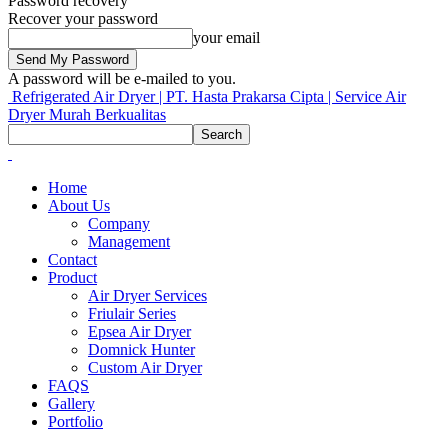
Password recovery
Recover your password
your email
A password will be e-mailed to you.
Refrigerated Air Dryer | PT. Hasta Prakarsa Cipta | Service Air
Dryer Murah Berkualitas
Home
About Us
Company
Management
Contact
Product
Air Dryer Services
Friulair Series
Epsea Air Dryer
Domnick Hunter
Custom Air Dryer
FAQS
Gallery
Portfolio