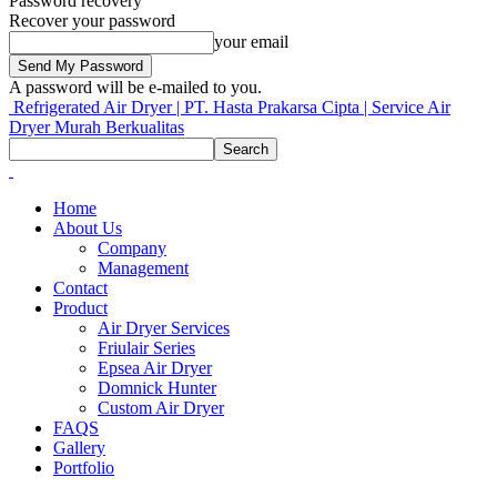
Password recovery
Recover your password
your email
A password will be e-mailed to you.
Refrigerated Air Dryer | PT. Hasta Prakarsa Cipta | Service Air
Dryer Murah Berkualitas
Home
About Us
Company
Management
Contact
Product
Air Dryer Services
Friulair Series
Epsea Air Dryer
Domnick Hunter
Custom Air Dryer
FAQS
Gallery
Portfolio