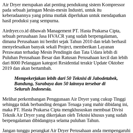
Air Dryer merupakan alat penting pendukung sistem Kompressor
pada sebuah jaringan Mesin-mesin Industri, untuk itu
keberadaannya yang prima mutlak diperlukan untuk mendapatkan
hasil produksi yang sempurna.
Airdryer.co.id dibawah Management PT. Hasta Prakarsa Cipta,
sebuah perusahaan Jasa HVACR yang sudah berpengalaman,
dimana Perusahaan ini berdiri sejak Tahun 2010 dan telah berhasil
menyelesaikan banyak sekali Project, memberikan Layanan
Perawatan terhadap Mesin Pendingin dan Tata Udara lebih di
Puluhan Perusahaan Besar dan Ratusan Perusahaan kecil dan lebih
dari 8000 Pelanggan kategori Residential terakir Update Oktober
2019 dan akan bertambah.
Mempekerjakan lebih dari 50 Teknisi di Jabodetabek,
Bandung, Surabaya dan 50 lainnya tersebar di
Seluruh Indonesia.
Melihat perkembangan Penggunaan Air Dryer yang cukup Tinggi
sehingga tidak berbanding dengan Tenaga yang mahir dibidang ini,
maka PT. Hasta Prakarsa Cipta mengkhususkan membuat Divisi
Teknik Air Dryer yang dikerjakan oleh Teknisi khusus yang sudah
berpengalaman dibidangnya selama puluhan Tahun.
Jangan tunggu perangkat Air Dryer Perusahaan anda mempengaruhi