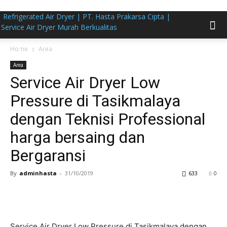
Refrigerated Air Dryer | PT. Hasta Prakarsa Cipta |
Service Air Dryer Murah Berkualitas
Home
Area
Area
Service Air Dryer Low
Pressure di Tasikmalaya
dengan Teknisi Professional
harga bersaing dan
Bergaransi
By
adminhasta
-
31/10/2019
633
0
Service Air Dryer Low Pressure di Tasikmalaya dengan