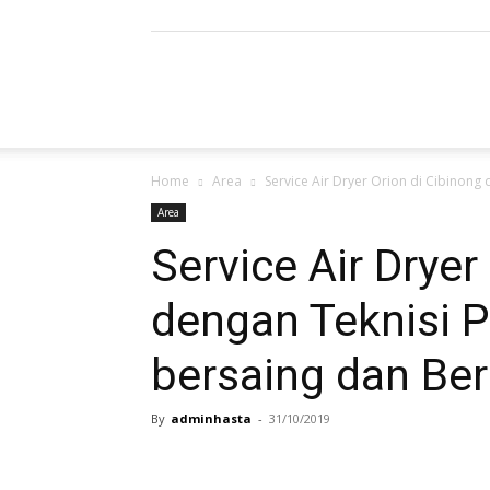
Refrigerated
Home
Area
Service Air Dryer Orion di Cibinong 
Air
Area
Service Air Dryer
dengan Teknisi P
Dryer
bersaing dan Ber
By
adminhasta
-
31/10/2019
|