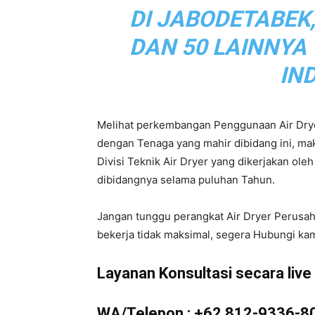
DI JABODETABEK
|
DAN 50 LAINNYA
IN
Service
Melihat perkembangan Penggunaan Air Drye
dengan Tenaga yang mahir dibidang ini, m
Divisi Teknik Air Dryer yang dikerjakan ol
Air
dibidangnya selama puluhan Tahun.
Jangan tunggu perangkat Air Dryer Perusa
bekerja tidak maksimal, segera Hubungi kam
Dryer
Layanan Konsultasi secara live d
WA/Telepon :
+62 812-9336-8