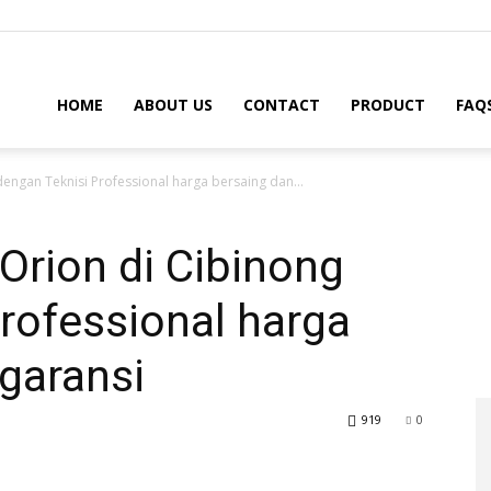
HOME
ABOUT US
CONTACT
PRODUCT
FAQ
dengan Teknisi Professional harga bersaing dan...
 Orion di Cibinong
rofessional harga
garansi
919
0