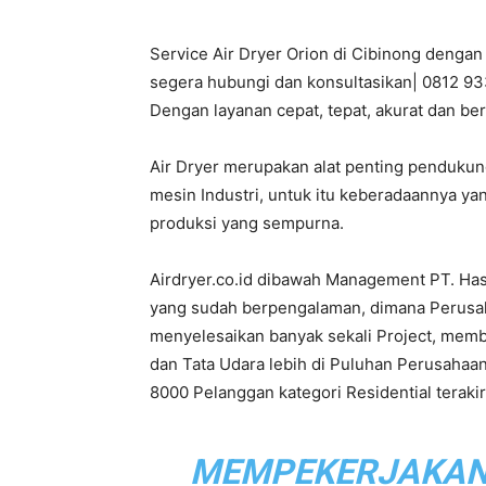
Service Air Dryer Orion di Cibinong dengan
PT.
segera hubungi dan konsultasikan| 0812 933
Dengan layanan cepat, tepat, akurat dan be
Air Dryer merupakan alat penting penduku
Hasta
mesin Industri, untuk itu keberadaannya ya
produksi yang sempurna.
Airdryer.co.id dibawah Management PT. Ha
Prakarsa
yang sudah berpengalaman, dimana Perusahaa
menyelesaikan banyak sekali Project, mem
dan Tata Udara lebih di Puluhan Perusahaan
8000 Pelanggan kategori Residential terak
Cipta
MEMPEKERJAKAN L