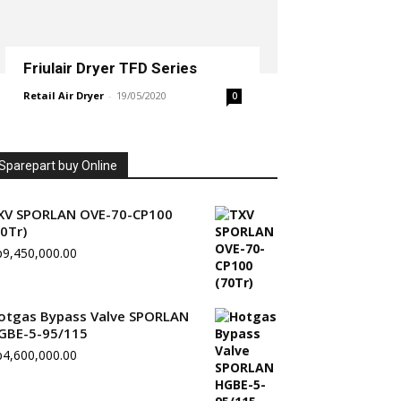
Friulair Dryer TFD Series
Retail Air Dryer
-
19/05/2020
0
Sparepart buy Online
XV SPORLAN OVE-70-CP100
70Tr)
p
9,450,000.00
otgas Bypass Valve SPORLAN
GBE-5-95/115
p
4,600,000.00