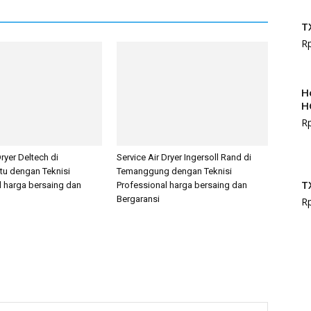
T
R
H
H
R
Dryer Deltech di
Service Air Dryer Ingersoll Rand di
tu dengan Teknisi
Temanggung dengan Teknisi
T
l harga bersaing dan
Professional harga bersaing dan
Bergaransi
R