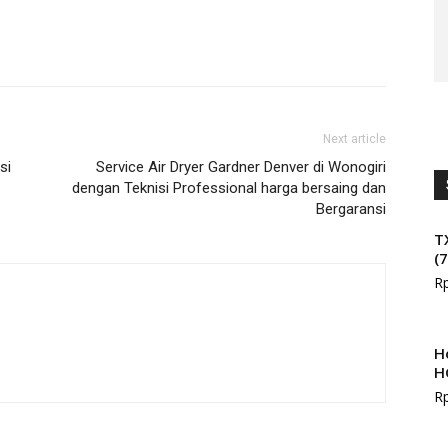
Next article
si
Service Air Dryer Gardner Denver di Wonogiri
dengan Teknisi Professional harga bersaing dan
Bergaransi
T
(
R
H
H
R