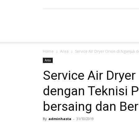
Refrigerated
Home
Area
Service Air Dryer Orion di Nganjuk d
Air
Area
Service Air Dryer
dengan Teknisi P
Dryer
bersaing dan Ber
By
adminhasta
-
31/10/2019
|