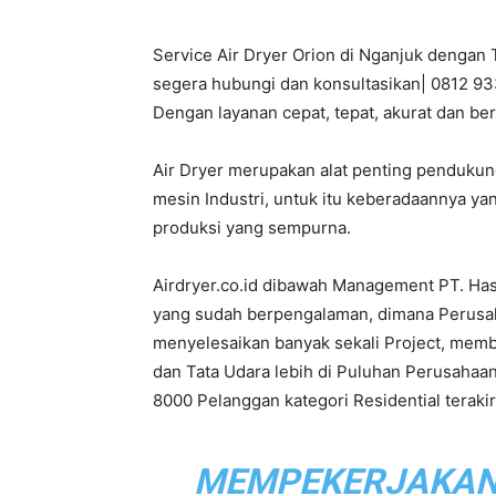
Service Air Dryer Orion di Nganjuk dengan 
PT.
segera hubungi dan konsultasikan| 0812 933
Dengan layanan cepat, tepat, akurat dan be
Air Dryer merupakan alat penting penduku
Hasta
mesin Industri, untuk itu keberadaannya ya
produksi yang sempurna.
Airdryer.co.id dibawah Management PT. Ha
Prakarsa
yang sudah berpengalaman, dimana Perusahaa
menyelesaikan banyak sekali Project, mem
dan Tata Udara lebih di Puluhan Perusahaan
8000 Pelanggan kategori Residential terak
Cipta
MEMPEKERJAKAN L