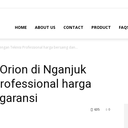
HOME
ABOUT US
CONTACT
PRODUCT
FAQ
engan Teknisi Professional harga bersaing dan...
 Orion di Nganjuk
rofessional harga
garansi
635
0