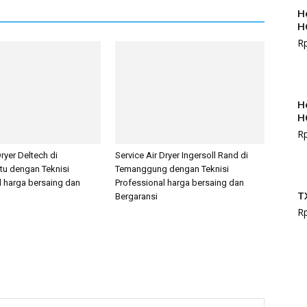
H
H
R
H
H
R
Dryer Deltech di
Service Air Dryer Ingersoll Rand di
tu dengan Teknisi
Temanggung dengan Teknisi
l harga bersaing dan
Professional harga bersaing dan
T
Bergaransi
R