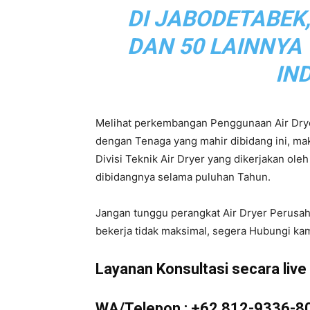
DI JABODETABEK
|
DAN 50 LAINNYA
IN
Service
Melihat perkembangan Penggunaan Air Drye
dengan Tenaga yang mahir dibidang ini, m
Divisi Teknik Air Dryer yang dikerjakan ol
Air
dibidangnya selama puluhan Tahun.
Jangan tunggu perangkat Air Dryer Perusa
bekerja tidak maksimal, segera Hubungi kam
Dryer
Layanan Konsultasi secara live d
WA/Telepon :
+62 812-9336-8