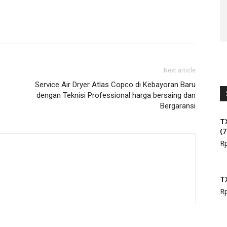
Next article
Service Air Dryer Atlas Copco di Kebayoran Baru
dengan Teknisi Professional harga bersaing dan
Bergaransi
T
(
R
T
R