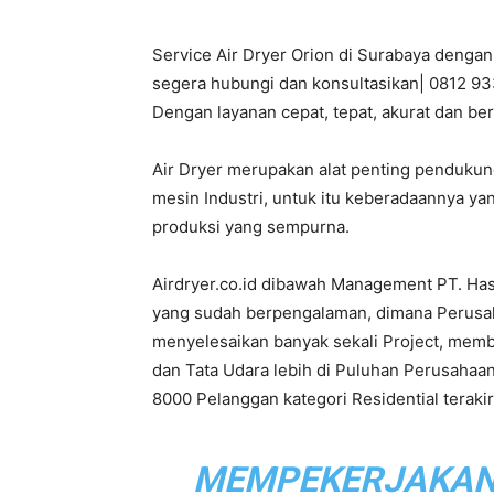
Service Air Dryer Orion di Surabaya dengan
PT.
segera hubungi dan konsultasikan| 0812 933
Dengan layanan cepat, tepat, akurat dan be
Air Dryer merupakan alat penting penduku
Hasta
mesin Industri, untuk itu keberadaannya ya
produksi yang sempurna.
Airdryer.co.id dibawah Management PT. Ha
Prakarsa
yang sudah berpengalaman, dimana Perusahaa
menyelesaikan banyak sekali Project, mem
dan Tata Udara lebih di Puluhan Perusahaan
8000 Pelanggan kategori Residential terak
Cipta
MEMPEKERJAKAN L