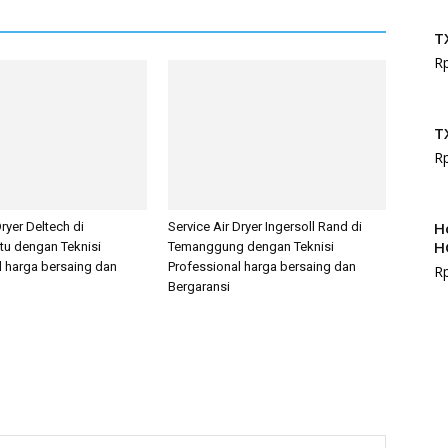
T
R
T
R
H
Dryer Deltech di
Service Air Dryer Ingersoll Rand di
H
tu dengan Teknisi
Temanggung dengan Teknisi
l harga bersaing dan
Professional harga bersaing dan
R
Bergaransi