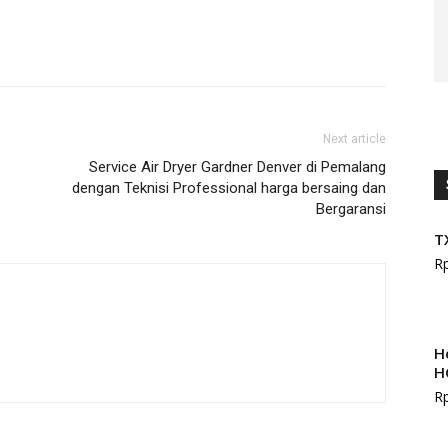
Next article
Service Air Dryer Gardner Denver di Pemalang
dengan Teknisi Professional harga bersaing dan
Bergaransi
T
R
H
H
R