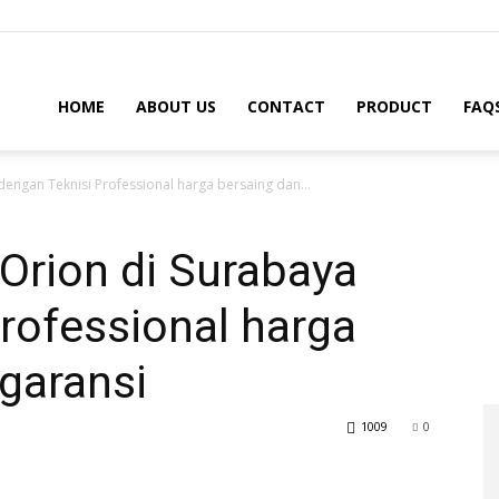
HOME
ABOUT US
CONTACT
PRODUCT
FAQ
dengan Teknisi Professional harga bersaing dan...
 Orion di Surabaya
rofessional harga
garansi
1009
0