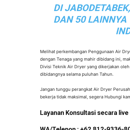
DI JABODETABEK
|
DAN 50 LAINNYA
IN
Service
Melihat perkembangan Penggunaan Air Drye
dengan Tenaga yang mahir dibidang ini, m
Divisi Teknik Air Dryer yang dikerjakan ol
Air
dibidangnya selama puluhan Tahun.
Jangan tunggu perangkat Air Dryer Perusa
bekerja tidak maksimal, segera Hubungi kam
Dryer
Layanan Konsultasi secara live d
WA/Telepon :
+62 812-9336-8