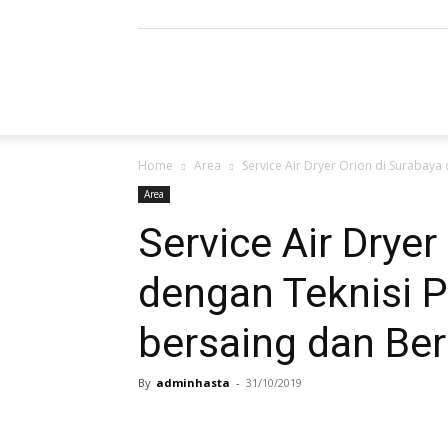
Refrigerated
Home
Area
Service Air Dryer Orion di Surabaya 
Air
Area
Service Air Dryer
dengan Teknisi P
Dryer
bersaing dan Ber
By
adminhasta
-
31/10/2019
|