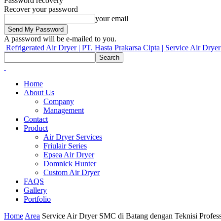
Password recovery
Recover your password
your email
A password will be e-mailed to you.
Refrigerated Air Dryer | PT. Hasta Prakarsa Cipta | Service Air Drye
Home
About Us
Company
Management
Contact
Product
Air Dryer Services
Friulair Series
Epsea Air Dryer
Domnick Hunter
Custom Air Dryer
FAQS
Gallery
Portfolio
Home
Area
Service Air Dryer SMC di Batang dengan Teknisi Professi