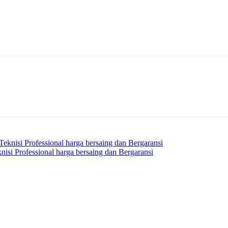
eknisi Professional harga bersaing dan Bergaransi
isi Professional harga bersaing dan Bergaransi