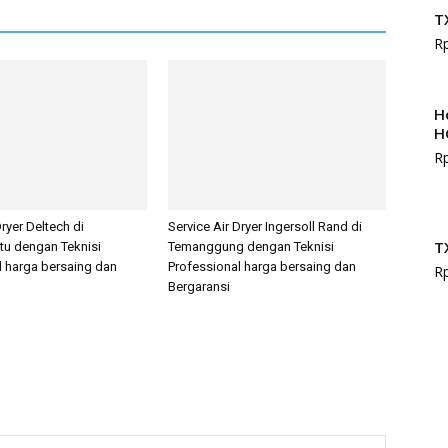
T
R
H
H
R
Dryer Deltech di
Service Air Dryer Ingersoll Rand di
T
tu dengan Teknisi
Temanggung dengan Teknisi
l harga bersaing dan
Professional harga bersaing dan
R
Bergaransi