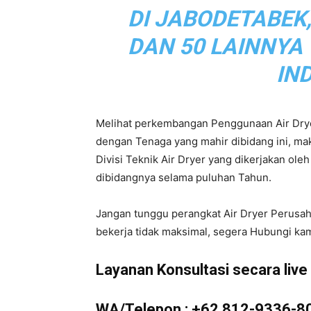
DI JABODETABEK
|
DAN 50 LAINNYA
IN
Service
Melihat perkembangan Penggunaan Air Drye
dengan Tenaga yang mahir dibidang ini, m
Divisi Teknik Air Dryer yang dikerjakan ol
Air
dibidangnya selama puluhan Tahun.
Jangan tunggu perangkat Air Dryer Perusa
bekerja tidak maksimal, segera Hubungi kam
Dryer
Layanan Konsultasi secara live d
WA/Telepon :
+62 812-9336-8