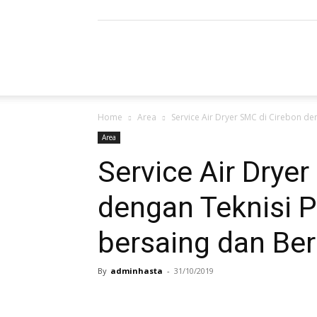
Refrigerated
Home
Area
Service Air Dryer SMC di Cirebon den
Air
Area
Service Air Drye
dengan Teknisi P
Dryer
bersaing dan Ber
By
adminhasta
-
31/10/2019
|