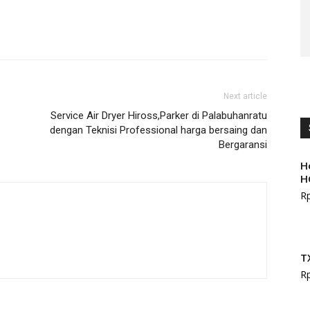
Next article
Service Air Dryer Hiross,Parker di Palabuhanratu
dengan Teknisi Professional harga bersaing dan
Bergaransi
H
H
R
T
R