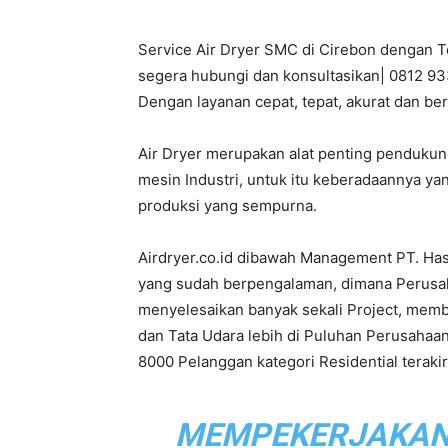
Service Air Dryer SMC di Cirebon dengan Te
PT.
segera hubungi dan konsultasikan| 0812 933
Dengan layanan cepat, tepat, akurat dan be
Air Dryer merupakan alat penting penduku
Hasta
mesin Industri, untuk itu keberadaannya ya
produksi yang sempurna.
Airdryer.co.id dibawah Management PT. Ha
Prakarsa
yang sudah berpengalaman, dimana Perusahaa
menyelesaikan banyak sekali Project, mem
dan Tata Udara lebih di Puluhan Perusahaan
8000 Pelanggan kategori Residential terak
Cipta
MEMPEKERJAKAN L