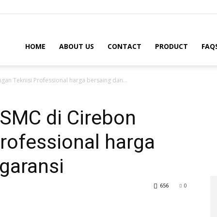
HOME
ABOUT US
CONTACT
PRODUCT
FAQ
gan Teknisi Professional harga bersaing dan...
r SMC di Cirebon
rofessional harga
garansi
656
0