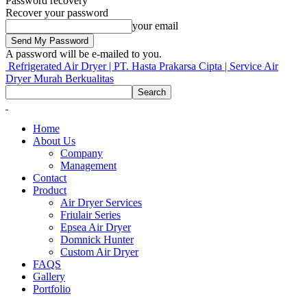
Password recovery
Recover your password
your email
A password will be e-mailed to you.
Refrigerated Air Dryer | PT. Hasta Prakarsa Cipta | Service Air
Dryer Murah Berkualitas
Home
About Us
Company
Management
Contact
Product
Air Dryer Services
Friulair Series
Epsea Air Dryer
Domnick Hunter
Custom Air Dryer
FAQS
Gallery
Portfolio