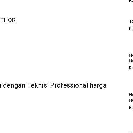
R
UTHOR
T
R
H
H
R
i dengan Teknisi Professional harga
H
H
R