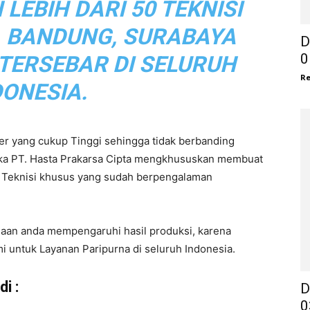
EBIH DARI 50 TEKNISI
, BANDUNG, SURABAYA
D
0
 TERSEBAR DI SELURUH
Re
DONESIA.
r yang cukup Tinggi sehingga tidak berbanding
aka PT. Hasta Prakarsa Cipta mengkhususkan membuat
eh Teknisi khusus yang sudah berpengalaman
haan anda mempengaruhi hasil produksi, karena
i untuk Layanan Paripurna di seluruh Indonesia.
i :
D
0