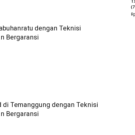
T
(
R
alabuhanratu dengan Teknisi
an Bergaransi
and di Temanggung dengan Teknisi
an Bergaransi