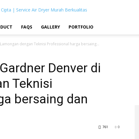
 Cipta | Service Air Dryer Murah Berkualitas
ODUCT
FAQS
GALLERY
PORTFOLIO
 Lamongan dengan Teknisi Professional harga bersaing...
 Gardner Denver di
n Teknisi
ga bersaing dan
761
0