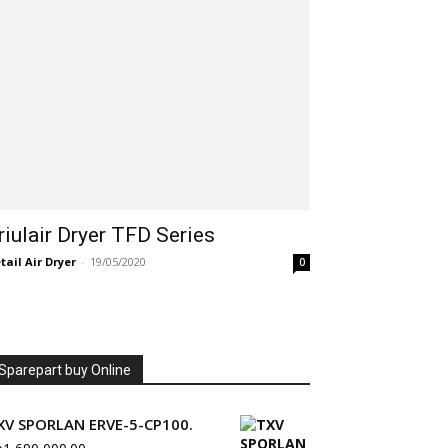
riulair Dryer TFD Series
tail Air Dryer
-
19/05/2020
0
Sparepart buy Online
XV SPORLAN ERVE-5-CP100.