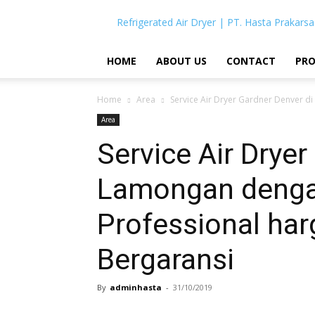
Refrigerated Air Dryer | PT. Hasta Prakarsa
HOME
ABOUT US
CONTACT
PR
Home
Area
Service Air Dryer Gardner Denver di
Area
Service Air Dryer
Lamongan denga
Professional har
Bergaransi
By
adminhasta
-
31/10/2019