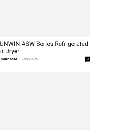
UNWIN ASW Series Refrigerated
ir Dryer
dminhasta
-
22/05/2025
0